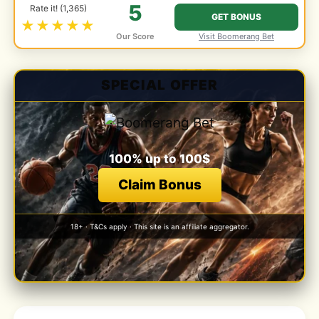
5
Rate it! (1,365)
GET BONUS
★★★★★
Our Score
Visit Boomerang Bet
SPECIAL OFFER
100% up to 100$
Claim Bonus
18+ · T&Cs apply · This site is an affiliate aggregator.