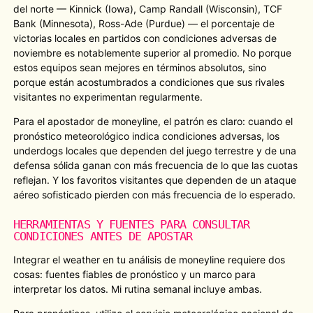
del norte — Kinnick (Iowa), Camp Randall (Wisconsin), TCF
Bank (Minnesota), Ross-Ade (Purdue) — el porcentaje de
victorias locales en partidos con condiciones adversas de
noviembre es notablemente superior al promedio. No porque
estos equipos sean mejores en términos absolutos, sino
porque están acostumbrados a condiciones que sus rivales
visitantes no experimentan regularmente.
Para el apostador de moneyline, el patrón es claro: cuando el
pronóstico meteorológico indica condiciones adversas, los
underdogs locales que dependen del juego terrestre y de una
defensa sólida ganan con más frecuencia de lo que las cuotas
reflejan. Y los favoritos visitantes que dependen de un ataque
aéreo sofisticado pierden con más frecuencia de lo esperado.
HERRAMIENTAS Y FUENTES PARA CONSULTAR
CONDICIONES ANTES DE APOSTAR
Integrar el weather en tu análisis de moneyline requiere dos
cosas: fuentes fiables de pronóstico y un marco para
interpretar los datos. Mi rutina semanal incluye ambas.