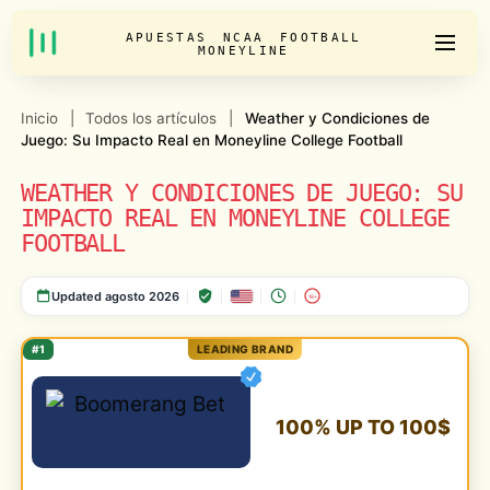
APUESTAS NCAA FOOTBALL
MONEYLINE
Inicio
|
Todos los artículos
|
Weather y Condiciones de
Juego: Su Impacto Real en Moneyline College Football
WEATHER Y CONDICIONES DE JUEGO: SU
IMPACTO REAL EN MONEYLINE COLLEGE
FOOTBALL
Updated agosto 2026
18+
#1
LEADING BRAND
100% UP TO 100$