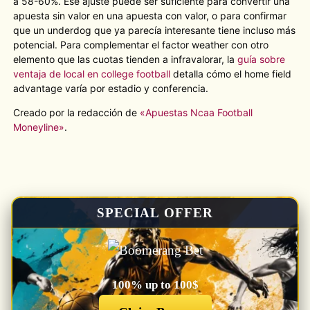
a 58-60%. Ese ajuste puede ser suficiente para convertir una
apuesta sin valor en una apuesta con valor, o para confirmar
que un underdog que ya parecía interesante tiene incluso más
potencial. Para complementar el factor weather con otro
elemento que las cuotas tienden a infravalorar, la
guía sobre
ventaja de local en college football
detalla cómo el home field
advantage varía por estadio y conferencia.
Creado por la redacción de
«Apuestas Ncaa Football
Moneyline»
.
SPECIAL OFFER
100% up to 100$