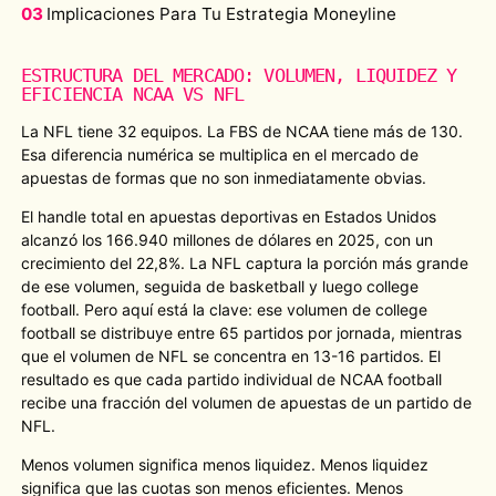
Implicaciones Para Tu Estrategia Moneyline
ESTRUCTURA DEL MERCADO: VOLUMEN, LIQUIDEZ Y
EFICIENCIA NCAA VS NFL
La NFL tiene 32 equipos. La FBS de NCAA tiene más de 130.
Esa diferencia numérica se multiplica en el mercado de
apuestas de formas que no son inmediatamente obvias.
El handle total en apuestas deportivas en Estados Unidos
alcanzó los 166.940 millones de dólares en 2025, con un
crecimiento del 22,8%. La NFL captura la porción más grande
de ese volumen, seguida de basketball y luego college
football. Pero aquí está la clave: ese volumen de college
football se distribuye entre 65 partidos por jornada, mientras
que el volumen de NFL se concentra en 13-16 partidos. El
resultado es que cada partido individual de NCAA football
recibe una fracción del volumen de apuestas de un partido de
NFL.
Menos volumen significa menos liquidez. Menos liquidez
significa que las cuotas son menos eficientes. Menos