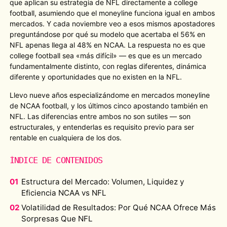
que aplican su estrategia de NFL directamente a college
football, asumiendo que el moneyline funciona igual en ambos
mercados. Y cada noviembre veo a esos mismos apostadores
preguntándose por qué su modelo que acertaba el 56% en
NFL apenas llega al 48% en NCAA. La respuesta no es que
college football sea «más difícil» — es que es un mercado
fundamentalmente distinto, con reglas diferentes, dinámica
diferente y oportunidades que no existen en la NFL.
Llevo nueve años especializándome en mercados moneyline
de NCAA football, y los últimos cinco apostando también en
NFL. Las diferencias entre ambos no son sutiles — son
estructurales, y entenderlas es requisito previo para ser
rentable en cualquiera de los dos.
ÍNDICE DE CONTENIDOS
Estructura del Mercado: Volumen, Liquidez y
Eficiencia NCAA vs NFL
Volatilidad de Resultados: Por Qué NCAA Ofrece Más
Sorpresas Que NFL