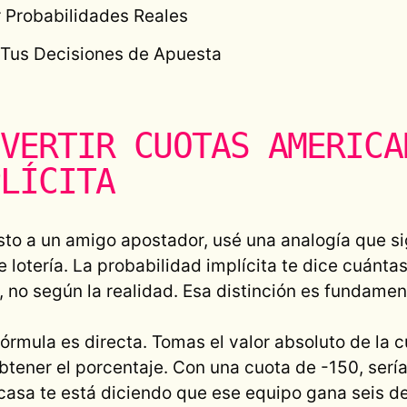
r Probabilidades Reales
a Tus Decisiones de Apuesta
VERTIR CUOTAS AMERICA
LÍCITA
esto a un amigo apostador, usé una analogía que s
e lotería. La probabilidad implícita te dice cuánt
 no según la realidad. Esa distinción es fundamen
fórmula es directa. Tomas el valor absoluto de la 
tener el porcentaje. Con una cuota de -150, sería:
 casa te está diciendo que ese equipo gana seis d