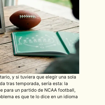
io, y si tuviera que elegir una sola
a tras temporada, sería esta: la
e para un partido de NCAA football,
blema es que te lo dice en un idioma