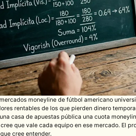
ercados moneyline de fútbol americano universitar
ores rentables de los que pierden dinero temporad
 una casa de apuestas pública una cuota moneylin
cree que vale cada equipo en ese mercado. El pro
 que cree entender.