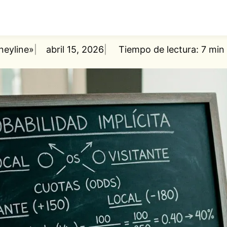
neyline»
abril 15, 2026
Tiempo de lectura: 7 min