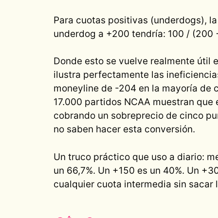
Para cuotas positivas (underdogs), la
underdog a +200 tendría: 100 / (200 +
Donde esto se vuelve realmente útil 
ilustra perfectamente las ineficiencia
moneyline de -204 en la mayoría de c
17.000 partidos NCAA muestran que el 
cobrando un sobreprecio de cinco pu
no saben hacer esta conversión.
Un truco práctico que uso a diario: 
un 66,7%. Un +150 es un 40%. Un +30
cualquier cuota intermedia sin sacar 