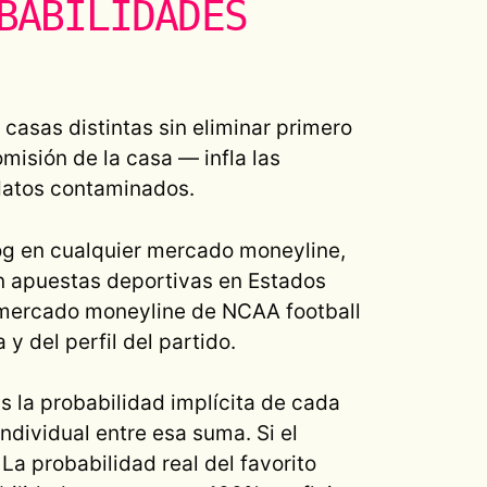
BABILIDADES
casas distintas sin eliminar primero
misión de la casa — infla las
 datos contaminados.
dog en cualquier mercado moneyline,
en apuestas deportivas en Estados
n mercado moneyline de NCAA football
y del perfil del partido.
as la probabilidad implícita de cada
ndividual entre esa suma. Si el
La probabilidad real del favorito