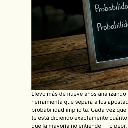
Llevo más de nueve años analizando m
herramienta que separa a los apostad
probabilidad implícita. Cada vez que
te está diciendo exactamente cuánto 
que la mayoría no entiende — o peor,