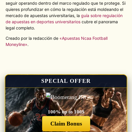
seguir operando dentro del marco regulado que te protege. Si
quieres profundizar en cómo la regulación está moldeando el
mercado de apuestas universitarias, la
guía sobre regulación
de apuestas en deportes universitarios
cubre el panorama
legal completo.
Creado por la redacción de
«Apuestas Ncaa Football
Moneyline»
.
SPECIAL OFFER
100% up to 100$
Claim Bonus