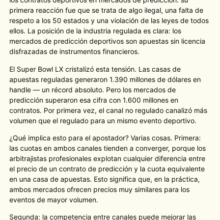
primera reacción fue que se trata de algo ilegal, una falta de
respeto a los 50 estados y una violación de las leyes de todos
ellos. La posición de la industria regulada es clara: los
mercados de predicción deportivos son apuestas sin licencia
disfrazadas de instrumentos financieros.
El Super Bowl LX cristalizó esta tensión. Las casas de
apuestas reguladas generaron 1.390 millones de dólares en
handle — un récord absoluto. Pero los mercados de
predicción superaron esa cifra con 1.600 millones en
contratos. Por primera vez, el canal no regulado canalizó más
volumen que el regulado para un mismo evento deportivo.
¿Qué implica esto para el apostador? Varias cosas. Primera:
las cuotas en ambos canales tienden a converger, porque los
arbitrajistas profesionales explotan cualquier diferencia entre
el precio de un contrato de predicción y la cuota equivalente
en una casa de apuestas. Esto significa que, en la práctica,
ambos mercados ofrecen precios muy similares para los
eventos de mayor volumen.
Segunda: la competencia entre canales puede mejorar las