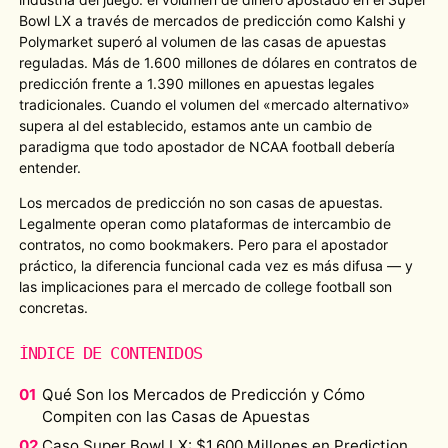
Bowl LX a través de mercados de predicción como Kalshi y
Polymarket superó al volumen de las casas de apuestas
reguladas. Más de 1.600 millones de dólares en contratos de
predicción frente a 1.390 millones en apuestas legales
tradicionales. Cuando el volumen del «mercado alternativo»
supera al del establecido, estamos ante un cambio de
paradigma que todo apostador de NCAA football debería
entender.
Los mercados de predicción no son casas de apuestas.
Legalmente operan como plataformas de intercambio de
contratos, no como bookmakers. Pero para el apostador
práctico, la diferencia funcional cada vez es más difusa — y
las implicaciones para el mercado de college football son
concretas.
ÍNDICE DE CONTENIDOS
Qué Son los Mercados de Predicción y Cómo
Compiten con las Casas de Apuestas
Caso Super Bowl LX: $1.600 Millones en Prediction