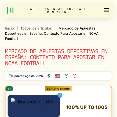
APUESTAS NCAA FOOTBALL
MONEYLINE
Inicio
|
Todos los artículos
|
Mercado de Apuestas
Deportivas en España: Contexto Para Apostar en NCAA
Football
MERCADO DE APUESTAS DEPORTIVAS EN
ESPAÑA: CONTEXTO PARA APOSTAR EN
NCAA FOOTBALL
Updated agosto 2026
18+
#1
LEADING BRAND
100% UP TO 100$