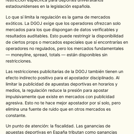
estadounidenses en la legislación española.
Lo que sí limita la regulación es la gama de mercados
exóticos. La DGOJ exige que los operadores ofrezcan solo
mercados para los que dispongan de datos verificables y
resultados auditables. Esto puede restringir la disponibilidad
de ciertos props o mercados especiales que sí encontrarías en
operadores no regulados, pero los mercados fundamentales
— moneyline, spread, totals — están disponibles sin
restricciones.
Las restricciones publicitarias de la DGOJ también tienen un
efecto indirecto positivo para el apostador disciplinado. Al
limitar la publicidad de apuestas deportivas en horarios y
medios, la regulación reduce la presión para apostar
impulsivamente que existe en mercados con publicidad
agresiva. Esto no te hace mejor apostador por sí solo, pero
elimina una fuente de ruido que en otros mercados es
constante.
Un punto de atención: la fiscalidad. Las ganancias de
apuestas deportivas en España tributan como ganancias