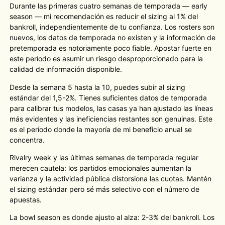
Durante las primeras cuatro semanas de temporada — early
season — mi recomendación es reducir el sizing al 1% del
bankroll, independientemente de tu confianza. Los rosters son
nuevos, los datos de temporada no existen y la información de
pretemporada es notoriamente poco fiable. Apostar fuerte en
este período es asumir un riesgo desproporcionado para la
calidad de información disponible.
Desde la semana 5 hasta la 10, puedes subir al sizing
estándar del 1,5-2%. Tienes suficientes datos de temporada
para calibrar tus modelos, las casas ya han ajustado las líneas
más evidentes y las ineficiencias restantes son genuinas. Este
es el período donde la mayoría de mi beneficio anual se
concentra.
Rivalry week y las últimas semanas de temporada regular
merecen cautela: los partidos emocionales aumentan la
varianza y la actividad pública distorsiona las cuotas. Mantén
el sizing estándar pero sé más selectivo con el número de
apuestas.
La bowl season es donde ajusto al alza: 2-3% del bankroll. Los