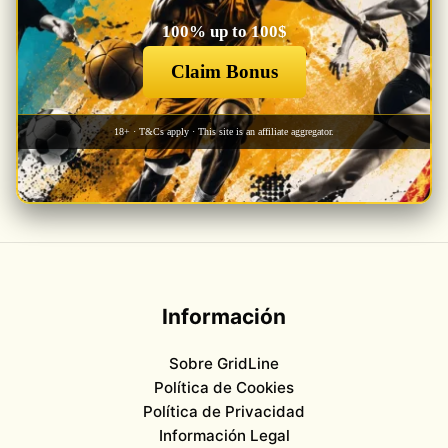
100% up to 100$
Claim Bonus
18+ · T&Cs apply · This site is an affiliate aggregator.
Información
Sobre GridLine
Política de Cookies
Política de Privacidad
Información Legal