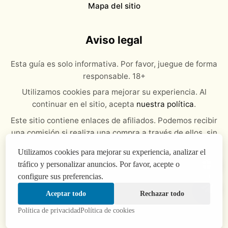
Mapa del sitio
Aviso legal
Esta guía es solo informativa. Por favor, juegue de forma
responsable. 18+
Utilizamos cookies para mejorar su experiencia. Al
continuar en el sitio, acepta
nuestra política
.
Este sitio contiene enlaces de afiliados. Podemos recibir
una comisión si realiza una compra a través de ellos, sin
costo adicional para usted.
Utilizamos cookies para mejorar su experiencia, analizar el
Si tiene problemas con el juego, puede encontrar ayuda
tráfico y personalizar anuncios. Por favor, acepte o
aquí
.
configure sus preferencias.
14:45
Aceptar todo
Rechazar todo
Política de privacidad
Política de cookies
August 2026 | © Apuestas Ncaa Football Moneyline