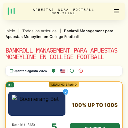
APUESTAS NCAA FOOTBALL
MONEYLINE
Inicio
|
Todos los artículos
|
Bankroll Management para
Apuestas Moneyline en College Football
BANKROLL MANAGEMENT PARA APUESTAS
MONEYLINE EN COLLEGE FOOTBALL
Updated agosto 2026
18+
#1
LEADING BRAND
100% UP TO 100$
5
Rate it! (1,365)