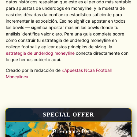
datos históricos respaldan que este es el período más rentable
para apuestas de underdogs en moneyline, y la muestra de
casi dos décadas da confianza estadística suficiente para
incrementar la exposición. Eso no significa apostar en todos
los bowls — significa apostar más en los bowls donde tu
análisis identifica valor claro. Para una guía completa sobre
cómo construir tu estrategia de underdog moneyline en
college football y aplicar estos principios de sizing, la
estrategia de underdog moneyline
conecta directamente con
lo que hemos cubierto aquí.
Creado por la redacción de
«Apuestas Ncaa Football
Moneyline»
.
SPECIAL OFFER